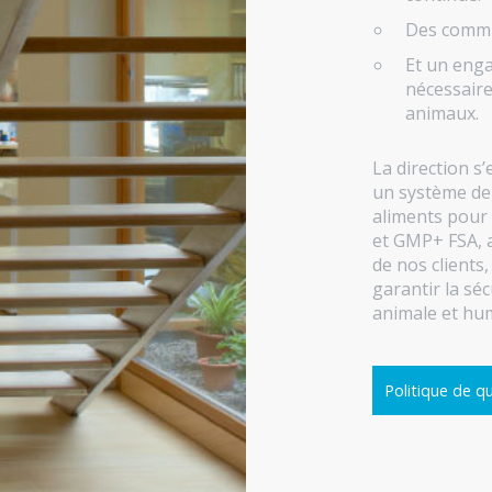
Des commun
Et un eng
nécessaire
animaux.
La direction s
un système de 
aliments pour
et GMP+ FSA, a
de nos clients
garantir la séc
animale et hum
Politique de qu