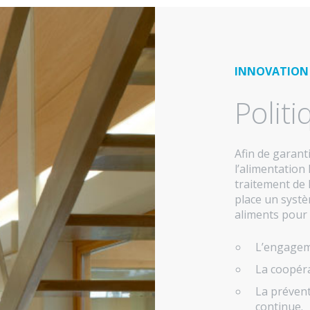
INNOVATION
Politi
Afin de garanti
l’alimentation 
traitement de l
place un systè
aliments pour
L’engagem
La coopéra
La prévent
continue.