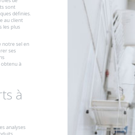
rôles de
ts sont
ques définies.
e au client
 les plus
 notre sel en
érer ses
ns
st obtenu à
ts à
des analyses
oduits.