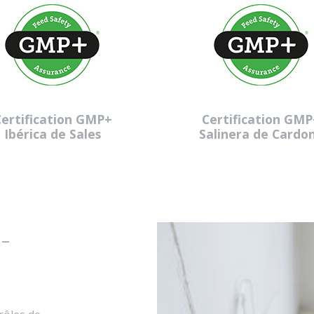
Certification GMP+
Certification GMP
Ibérica de Sales
Salinera de Cardo
-